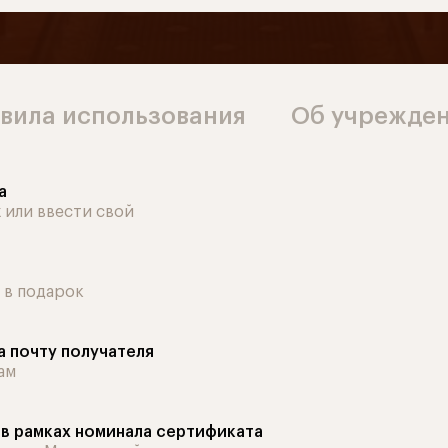
вила использования
Об учрежден
а
 или ввести свой
 в подарок
а почту получателя
ам
в рамках номинала сертификата