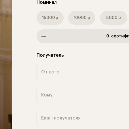
Номинал
15000 р
10000 р
5000 р
0
сертифи
Получатель
От кого
Кому
Email получателя