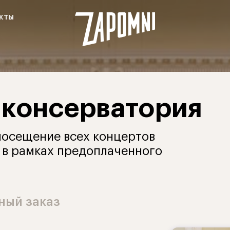
кты
 консерватория
посещение всех концертов
 в рамках предоплаченного
ный заказ